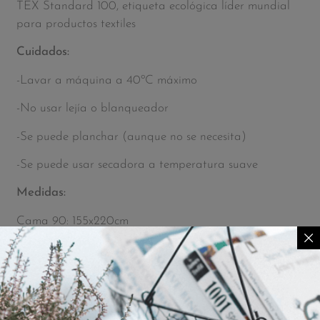
TEX Standard 100,
etiqueta ecológica líder mundial
para productos textiles
Cuidados:
-Lavar a máquina a 40ºC máximo
-No usar lejía o blanqueador
-Se puede planchar (aunque no se necesita)
-Se puede usar secadora a temperatura suave
Medidas:
Cama 90: 155x220cm
Cama 135: 220x220cm
Cama 150-160: 240x220cm
Cama 180-190: 260x240cm